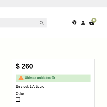
0
contact_support
person
shopping_basket

$ 260

Últimas unidades 😱
1 Artículo
En stock
Color
Blanco