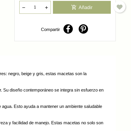
add_shopping_cart
Añadir
Compartir
×
es: negro, beige y gris, estas macetas son la
or. Su diseño contemporáneo se integra sin esfuerzo en
o de agua. Esto ayuda a mantener un ambiente saludable
gereza y facilidad de manejo. Estas macetas no solo son