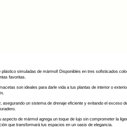
iciar sesión
 need to be logged in to save products in your wish list.
lástico simuladas de mármol! Disponibles en tres sofisticados color
ancelar
Iniciar sesión
ntas favoritas.
acetas son ideales para darle vida a tus plantas de interior o exteri
ín.
rior, asegurando un sistema de drenaje eficiente y evitando el exces
duradero.
 y su aspecto de mármol agrega un toque de lujo sin comprometer la li
ción que transformará tus espacios en un oasis de elegancia.