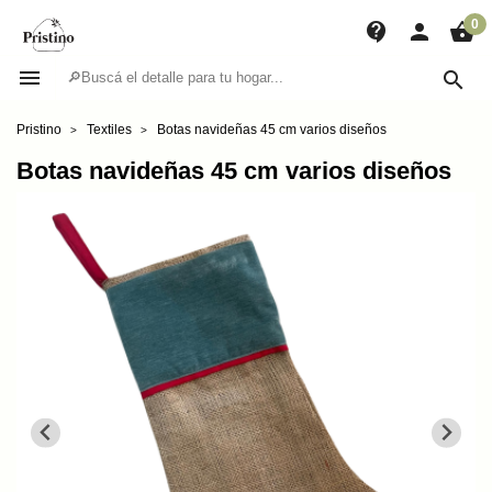
0
contact_support
person
shopping_basket


Pristino
Textiles
Botas navideñas 45 cm varios diseños
Botas navideñas 45 cm varios diseños