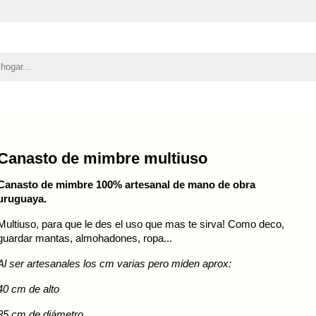
Canasto de mimbre multiuso
Canasto de mimbre 100% artesanal de mano de obra
uruguaya.
Multiuso, para que le des el uso que mas te sirva! Como deco,
guardar mantas, almohadones, ropa...
Al ser artesanales los cm varias pero miden aprox:
40 cm de alto
35 cm de diámetro