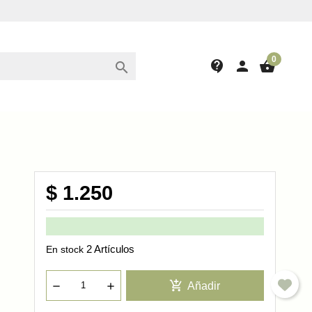
0
contact_support
person
shopping_basket

$ 1.250
2 Artículos
En stock
add_shopping_cart
Añadir