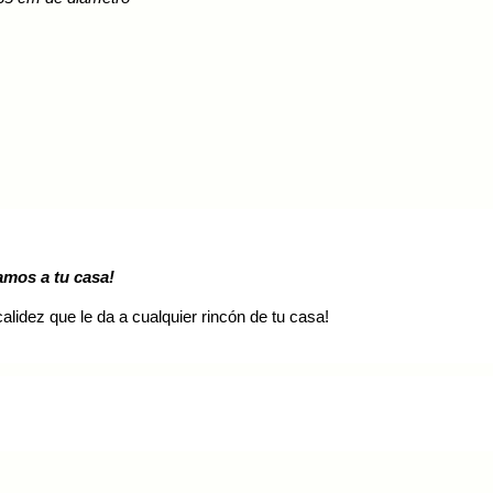
iciar sesión
 need to be logged in to save products in your wish list.
ancelar
Iniciar sesión
iamos a tu casa!
lidez que le da a cualquier rincón de tu casa!